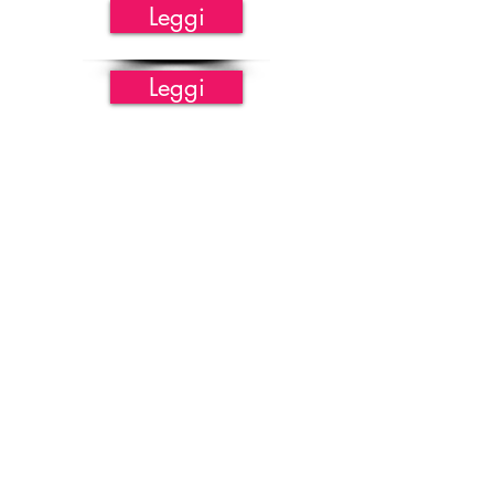
Leggi
Leggi
Seguici anche sulla
nostra
pagina Facebook
Sostieni carte
B
ollate
abbonandoti
Scopri come
Scrivici
redazionecb@gmail.com